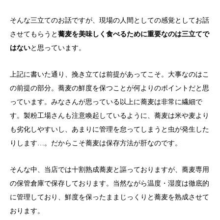
そんな三立てのお話ですが、現場の人間としての感覚としてお話
させてもらうと
蕎麦を美味しく食べるために重要なのは三立てで
はない
と思っています。
上記に書いた通り、挽き立ては前提があってこそ。大事なのはこ
の前提の部分。蕎麦の鮮度を保つことが何よりのポイントだと思
っています。みなさんが思っている以上に蕎麦は非常に繊細で
す。製粉工場さんも注意喚起しているように、蕎麦は米や麦より
も劣化しやすいし、あまりに管理を怠ってしまうと虫が発生した
りします…。だからこそ蕎麦は保存方法が肝なのです。
そんな中、当店では十割熟成蕎麦と謳っておりますが、蕎麦専用
の保管倉庫で保存しております。当然ながら温度・湿度は徹底的
に管理しており、鮮度を保ったままじっくりと蕎麦を熟成させて
おります。